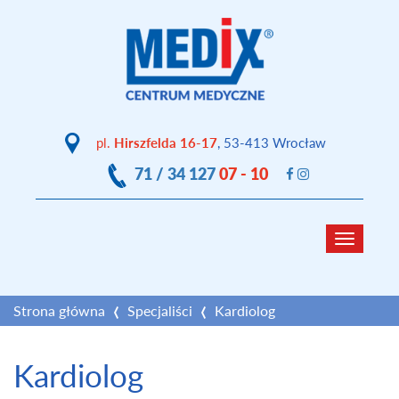
pl.
Hirszfelda 16-17
, 53-413 Wrocław
71 / 34 127
07 - 10
Toggle
navigat
Strona główna
Specjaliści
Kardiolog
Kardiolog