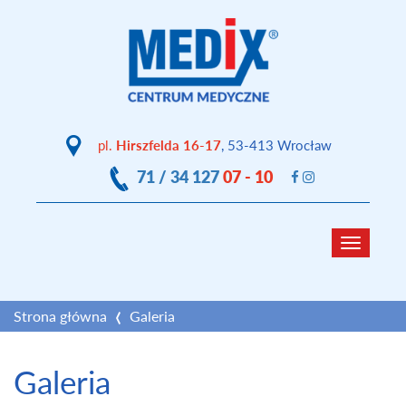
pl.
Hirszfelda 16-17
, 53-413 Wrocław
71 / 34 127
07 - 10
Toggle
navigat
Strona główna
Galeria
Galeria