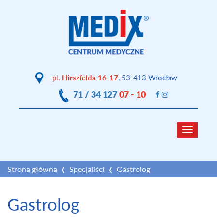
pl.
Hirszfelda 16-17
, 53-413 Wrocław
71 / 34 127
07 - 10
Toggle
navigat
Strona główna
Specjaliści
Gastrolog
Gastrolog