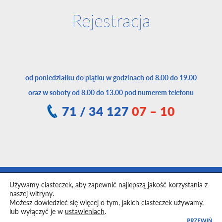
Rejestracja
od poniedziałku do piątku w godzinach od 8.00 do 19.00
oraz w soboty od 8.00 do 13.00 pod numerem telefonu
71 / 34 127
07 – 10
Używamy ciasteczek, aby zapewnić najlepszą jakość korzystania z
Toggle
naszej witryny.
navigation
Możesz dowiedzieć się więcej o tym, jakich ciasteczek używamy,
lub wyłączyć je w
ustawieniach
.
Wszelkie prawa zastrzeżone. Medix © 2026
Polityka prywatności