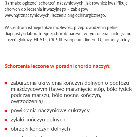
(farmakologiczne) schorzeń naczyniowych, jak również kwalifikuje
chorych do leczenia inwazyjnego – zabiegów
wewnątrznaczyniowych, leczenia angiochirurgicznego.
W Centrum istnieje także możliwość przeprowadzenia pełnej
diagnostyki laboratoryjnej chorób naczyń, w tym ocena lipidogramu,
stężeń glukozy, HbA1c, CRP, fibrynogenu, dimeru D, homocysteiny.
Schorzenia leczone w poradni chorób naczyń:
zaburzenia ukrwienia kończyn dolnych o podłożu
miażdżycowym (łatwe marznięcie stóp, bóle łydek
podczas marszu, bóle nocne kończyn,
owrzodzenia)
powikłania naczyniowe cukrzycy
żylaki kończyn dolnych
obrzęki kończyn dolnych