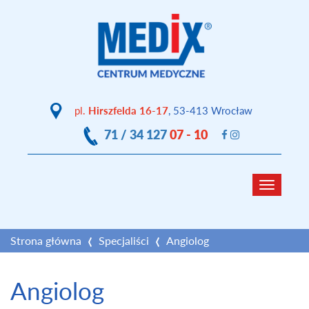
pl.
Hirszfelda 16-17
, 53-413 Wrocław
71 / 34 127
07 - 10
Toggle
navigat
Strona główna
Specjaliści
Angiolog
Angiolog