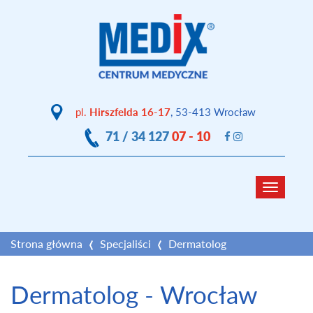
pl.
Hirszfelda 16-17
, 53-413 Wrocław
71 / 34 127
07 - 10
Toggle
navigat
Strona główna
Specjaliści
Dermatolog
Dermatolog - Wrocław