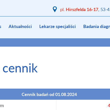
Hirszfelda 16-17
pl.
, 53-
s
Aktualności
Lekarze specjaliści
Badania diag
 cennik
Cennik badań od 01.08.2024
ym
4