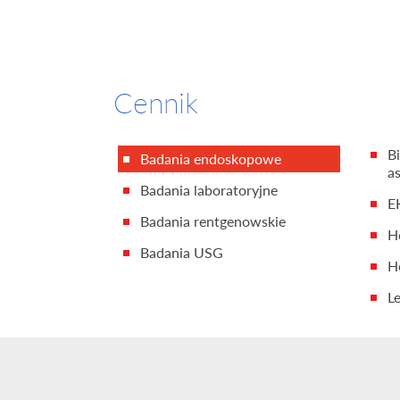
Cennik
B
Badania endoskopowe
a
Badania laboratoryjne
E
Badania rentgenowskie
H
Badania USG
H
Le