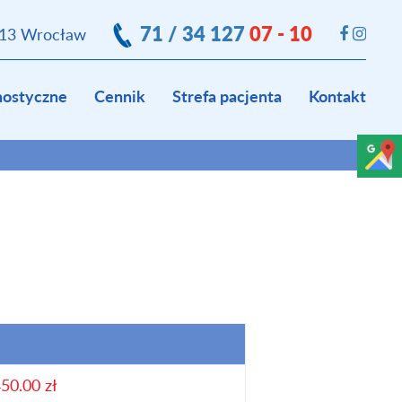
71 / 34 127
07 - 10
413 Wrocław
nostyczne
Cennik
Strefa pacjenta
Kontakt
50.00 zł