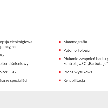
iopsja cienkoigłowa
Mammografia
spiracyjna
Patomorfologia
KG
Płukanie zwapnień barku 
olter ciśnieniowy
kontrolą USG „Barbotage”
olter EKG
Próba wysiłkowa
karze specjaliści
Rehabilitacja