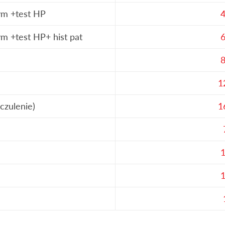
ym +test HP
4
m +test HP+ hist pat
6
8
1
czulenie)
1
1
1