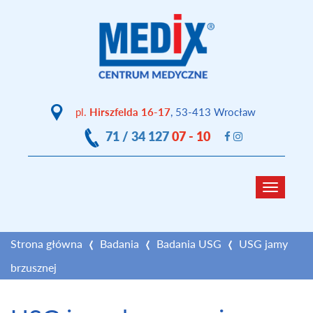
pl.
Hirszfelda 16-17
, 53-413 Wrocław
71 / 34 127
07 - 10
Toggle
navigat
Strona główna
Badania
Badania USG
USG jamy
brzusznej