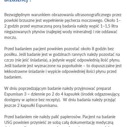
Bezwzględnym warunkiem obrazowania ultrasonograficznego przez
powłoki brzuszne jest wypełnienie pęcherza moczowego. Około 1–
2 godzin przed wyznaczoną porą badania należy wypić 1–1,5 litra
niegazowanych płynów (najlepiej wody mineralnej) i nie oddawać
moczu.
Przed badaniem pacjent powinien pozostać około 8 godzin bez
posiłku. Jeśli badanie jest w godzinach rannych należy pozostać na
czczo (nie jeść śniadania), a jedynie wypić odpowiednią ilość płynu.
Jeśli badanie jest wyznaczone na popołudnie – to dopuszczalne jest
lekkostrawne śniadanie i wypicie odpowiedniej ilości płynu przed
badaniem.
W dniu poprzedzającym badanie należy przyjmować preparat
Espumisan 3 × dziennie po 2 do 4 kapsułek (środek odgazowujący,
dostępny w aptece bez recepty). W dniu badania należy przyjąć
jeszcze 2 kapsułki Espumisanu.
Przed badaniem nie należy palić papierosów. Pacjent na badanie
USG powinien przynieść ze sobą całą dokumentację medyczną