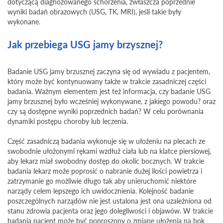
dotyczącą diagnozowanego schorzenia, zwłaszcza poprzednie
wyniki badań obrazowych (USG, TK, MRI), jeśli takie były
wykonane.
Jak przebiega USG jamy brzysznej?
Badanie USG jamy brzusznej zaczyna się od wywiadu z pacjentem,
który może być kontynuowany także w trakcie zasadniczej części
badania. Ważnym elementem jest też informacja, czy badanie USG
jamy brzusznej było wcześniej wykonywane, z jakiego powodu? oraz
czy są dostępne wyniki poprzednich badań? W celu porównania
dynamiki postępu choroby lub leczenia.
Część zasadniczą badania wykonuje się w ułożeniu na plecach ze
swobodnie ułożonymi rękami wzdłuż ciała lub na klatce piersiowej,
aby lekarz miał swobodny dostęp do okolic bocznych. W trakcie
badania lekarz może poprosić o nabranie dużej ilości powietrza i
zatrzymanie go możliwie długo tak aby unieruchomić niektóre
narządy celem lepszego ich uwidocznienia. Kolejność badanie
poszczególnych narządów nie jest ustalona jest ona uzależniona od
stanu zdrowia pacjenta oraz jego dolegliwości i objawów. W trakcie
badania pacjent może być poproszony o zmianę ułożenia na bok