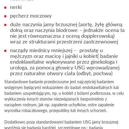
nerki
pęcherz moczowy
duże naczynia jamy brzusznej (aortę, żyłę główną
dolną oraz naczynia biodrowe – jednakże ocena ta
nie jest równoznaczna z oceną dopplerowską)
wraz ze strukturami przestrzeni zaotrzewnowej
narządy miednicy mniejszej – prostatę u
mężczyzn oraz macicę i jajniki u kobiet( badanie
endoklawitalne wykonywane przez ginekologa i
urologa, za pomocą głowicy USG wprowadzanej
przez naturalne otwory ciała (odbyt, pochwa)
Standardowe badanie przezbrzuszne jest najczęściej badaniem
wstępnym będącymi wskazaniem do badań endokawitalnych lub
badaniem uzupełniającym, np. u kobiet z bólami podbrzusza, w celu
wykluczenia innych stanów niezwiązanych bezpośrednio z
narządem rodnym, jak np. zapalenie uchyłków, ostre zapalenie
wyrostka robaczkowego, przepukliny lub innych schorzeń.
Dodatkowo poza standardowymi badaniem USG jamy brzusznej
wyróżnia się badania bardziej szczegółowe np.: badania