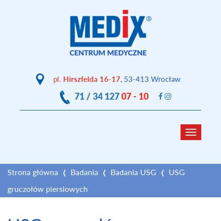
pl.
Hirszfelda 16-17
, 53-413 Wrocław
71 / 34 127
07 - 10
Toggle
navigat
Strona główna
Badania
Badania USG
USG
gruczołów piersiowych