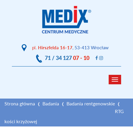
pl.
Hirszfelda 16-17
, 53-413 Wrocław
71 / 34 127
07 - 10
Toggle
navigat
Strona główna
Badania
Badania rentgenowskie
RTG
kości krzyżowej