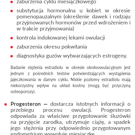
zaburzenia cyklu miesiączkowego
substytucja hormonalna u kobiet w okresie
pomenopauzalnym (określenie dawek i rodzaju
przyjmowanych hormonów przed wdrożeniem i
w trakcie przyjmowania)
kontrola indukowanej lekami owulacji
zaburzenia okresu pokwitania
diagnostyka guzów wytwarzających estrogeny.
Badanie stężenia estradiolu w okresie okołoowulacyjnym jest
jednym z pośrednich testów potwierdzających wystąpienia
jajeczkowania w danym cyklu. Niskie poziomy estradiolu mają
niekorzystny wpływ na układ kostny (mogą być przyczyną
osteoporozy).
Progesteron —
dostarcza istotnych informacji o
przebiegu procesu owulacji. Progesteron
odpowiada za właściwe przygotowanie śluzówki
na przyjęcie zarodka, utrzymuje ciążę, a spadek
jego stężenia przy odpowiednio przygotowanym
endometrium wywołuje miesiączkę.