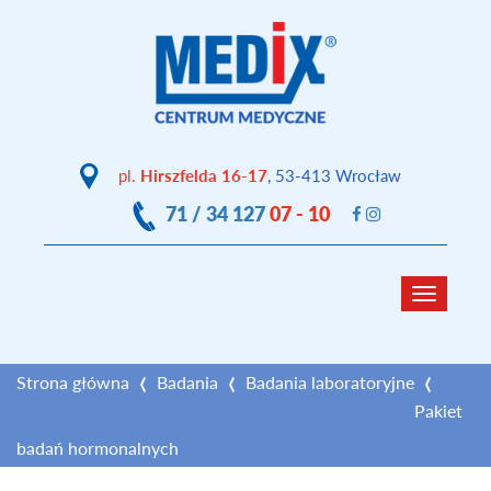
pl.
Hirszfelda 16-17
, 53-413 Wrocław
71 / 34 127
07 - 10
Toggle
navigat
Strona główna
Badania
Badania laboratoryjne
Pakiet
badań hormonalnych