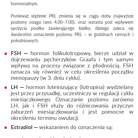
hormonalnym.
Ponieważ stężenie PRL zmienia się w ciągu doby (najwyższe
poziomy osiąga rano 4.00–7.00), oraz wzrasta pod wpływem
spożycia posiłku zawierającego białko, dlatego zaleca się
dwukrotne oznaczenie poziomu PRL – w godzinach rannych i
południowych.
FSH —
hormon folikulotropowy, bierze udział w
dojrzewaniu pęcherzyków Graafa i tym samym
wpływa na procesy związane z płodnością. FSH
oznacza się również w celu określenia początku
menopauzy (w 3. dniu cyklu).
LH —
hormon luteinizujący (lutropina) wydzielany
jest przez przysadkę, uczestniczy w regulacji cyklu
miesiączkowego. Oznaczanie poziomu zarówno
LH, jak i FSH służy do różnicowania przyczyn
zaburzeń miesiączkowania i jest pomocne w
określeniu terminu owulacji.
Estradiol —
wskazaniem do oznaczenia są: