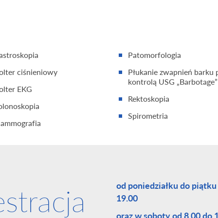
astroskopia
Patomorfologia
olter ciśnieniowy
Płukanie zwapnień barku 
kontrolą USG „Barbotage”
olter EKG
Rektoskopia
olonoskopia
Spirometria
ammografia
od poniedziałku do piątku
estracja
19.00
oraz w soboty od 8.00 do