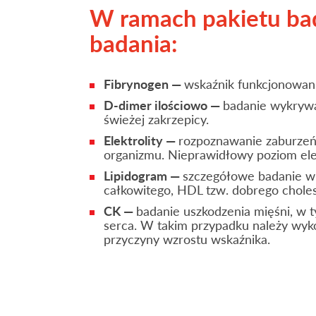
W ramach pakietu bad
badania:
Fibrynogen —
wskaźnik funkcjonowani
D-dimer ilościowo —
badanie wykrywa
świeżej zakrzepicy.
Elektrolity —
rozpoznawanie zaburzeń
organizmu. Nieprawidłowy poziom el
Lipidogram —
szczegółowe badanie w 
całkowitego, HDL tzw. dobrego cholest
CK —
badanie uszkodzenia mięśni, w
serca. W takim przypadku należy wyko
przyczyny wzrostu wskaźnika.