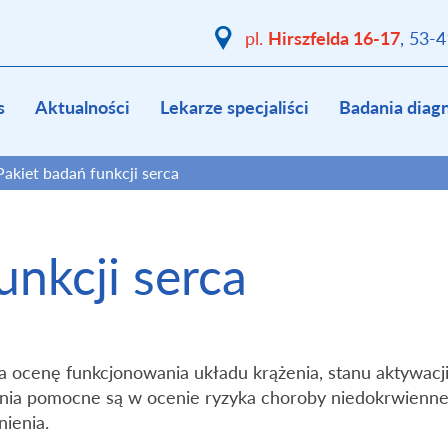
Hirszfelda 16-17
pl.
, 53-
s
Aktualności
Lekarze specjaliści
Badania diag
Pakiet badań funkcji serca
unkcji serca
 ocenę funkcjonowania układu krążenia, stanu aktywacji
ania pomocne są w ocenie ryzyka choroby niedokrwiennej
ienia.