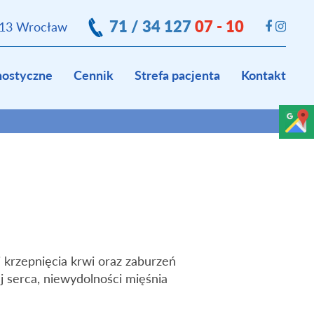
71 / 34 127
07 - 10
413 Wrocław
nostyczne
Cennik
Strefa pacjenta
Kontakt
 krzepnięcia krwi oraz zaburzeń
 serca, niewydolności mięśnia