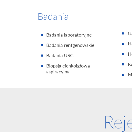
Badania
G
Badania laboratoryjne
H
Badania rentgenowskie
H
Badania USG
K
Biopsja cienkoigłowa
aspiracyjna
M
Rej