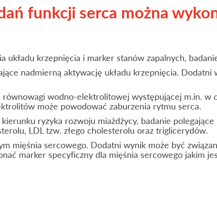
ań funkcji serca można wykon
a układu krzepnięcia i marker stanów zapalnych, badan
jące nadmierną aktywację układu krzepnięcia. Dodatni w
 równowagi wodno-elektrolitowej występującej m.in. w
ektrolitów może powodować zaburzenia rytmu serca.
kierunku ryzyka rozwoju miażdżycy, badanie polegające
erolu, LDL tzw. złego cholesterolu oraz triglicerydów.
 tym mięśnia sercowego. Dodatni wynik może być związ
nać marker specyficzny dla mięśnia sercowego jakim jes