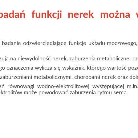
adań funkcji nerek można 
badanie odzwierciedlające funkcje układu moczowego, 
ują na niewydolność nerek, zaburzenia metaboliczne c
o oznaczenia wylicza się wskaźnik, którego wartość pozwa
 zaburzeniami metabolicznymi, chorobami nerek oraz do
eń równowagi wodno-elektrolitowej występującej m.i
ektrolitów może powodować zaburzenia rytmu serca.