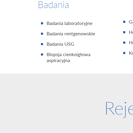
Badania
G
Badania laboratoryjne
H
Badania rentgenowskie
H
Badania USG
K
Biopsja cienkoigłowa
aspiracyjna
Rej