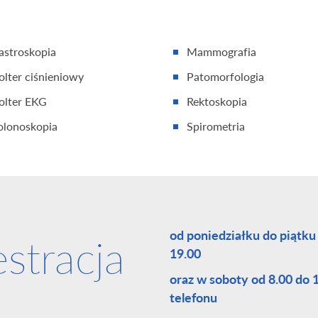
astroskopia
Mammografia
olter ciśnieniowy
Patomorfologia
olter EKG
Rektoskopia
olonoskopia
Spirometria
od poniedziałku do piątku
estracja
19.00
oraz w soboty od 8.00 do
telefonu