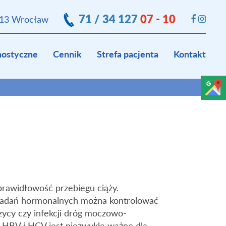
71 / 34 127
07 - 10
413 Wrocław
nostyczne
Cennik
Strefa pacjenta
Kontakt
 prawidłowość przebiegu ciąży.
ą badań hormonalnych można kontrolować
rzycy czy infekcji dróg moczowo-
 HBV i HCV jest niezwykle ważne dla