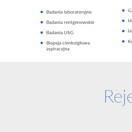
G
Badania laboratoryjne
H
Badania rentgenowskie
H
Badania USG
K
Biopsja cienkoigłowa
aspiracyjna
Rej