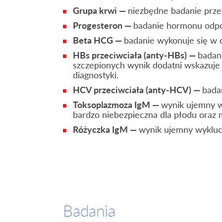
Grupa krwi —
niezbędne badanie prze
Progesteron —
badanie hormonu odpow
Beta HCG —
badanie wykonuje się w c
HBs przeciwciała (anty-HBs) —
badan
szczepionych wynik dodatni wskazuje 
diagnostyki.
HCV przeciwciała (anty-HCV) —
bada
Toksoplazmoza IgM —
wynik ujemny w
bardzo niebezpieczna dla płodu oraz
Różyczka IgM —
wynik ujemny wyklucz
Badania