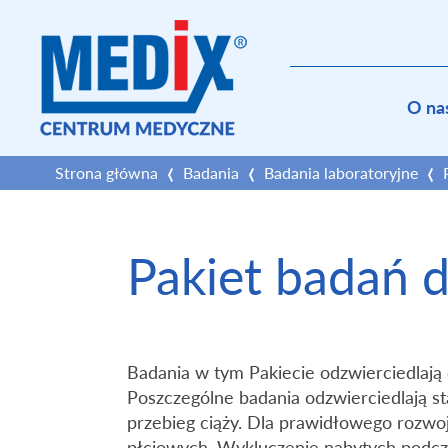
O na
Strona główna
Badania
Badania laboratoryjne
Pakiet badań d
Badania w tym Pakiecie odzwierciedlają 
Poszczególne badania odzwierciedlają s
przebieg ciąży. Dla prawidłowego rozwoj
płciowych. Wykluczenie nabytych podcza