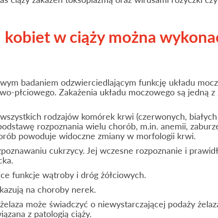
 kobiet w ciąży można wykona
owym badaniem odzwierciedlającym funkcję układu moc
owo-płciowego. Zakażenia układu moczowego są jedną z
 wszystkich rodzajów komórek krwi (czerwonych, białych 
podstawę rozpoznania wielu chorób, m.in. anemii, zaburz
horób powoduje widoczne zmiany w morfologii krwi.
oznawaniu cukrzycy. Jej wczesne rozpoznanie i prawidł
cka.
e funkcje wątroby i dróg żółciowych.
azują na choroby nerek.
 żelaza może świadczyć o niewystarczającej podaży żelaz
ązana z patologią ciąży.