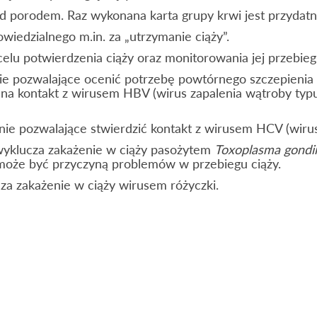
d porodem. Raz wykonana karta grupy krwi jest przydatna
iedzialnego m.in. za „utrzymanie ciąży”.
elu potwierdzenia ciąży oraz monitorowania jej przebieg
ie pozwalające ocenić potrzebę powtórnego szczepienia p
na kontakt z wirusem HBV (wirus zapalenia wątroby typu 
nie pozwalające stwierdzić kontakt z wirusem HCV (wirus
yklucza zakażenie w ciąży pasożytem
Toxoplasma gondii
 może być przyczyną problemów w przebiegu ciąży.
a zakażenie w ciąży wirusem różyczki.