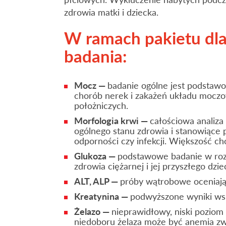
zdrowia matki i dziecka.
W ramach pakietu dla
badania:
Mocz —
badanie ogólne jest podstaw
chorób nerek i zakażeń układu mocz
położniczych.
Morfologia krwi —
całościowa analiza
ogólnego stanu zdrowia i stanowiące 
odporności czy infekcji. Większość c
Glukoza —
podstawowe badanie w rozp
zdrowia ciężarnej i jej przyszłego dzie
ALT, ALP —
próby wątrobowe oceniając
Kreatynina —
podwyższone wyniki wsk
Żelazo —
nieprawidłowy, niski poziom
niedoboru żelaza może być anemia zwi