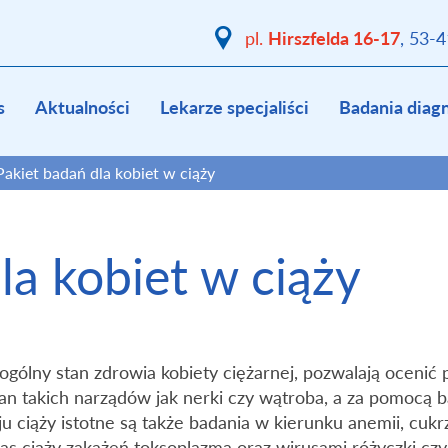
Hirszfelda 16-17
pl.
, 53-
s
Aktualności
Lekarze specjaliści
Badania diag
Pakiet badań dla kobiet w ciąży
la kobiet w ciąży
ogólny stan zdrowia kobiety ciężarnej, pozwalają ocenić
tan takich narządów jak nerki czy wątroba, a za pomoc
u ciąży istotne są także badania w kierunku anemii, cuk
s ciąży zakażeń toksoplazmą oraz wirusami różyczki czy