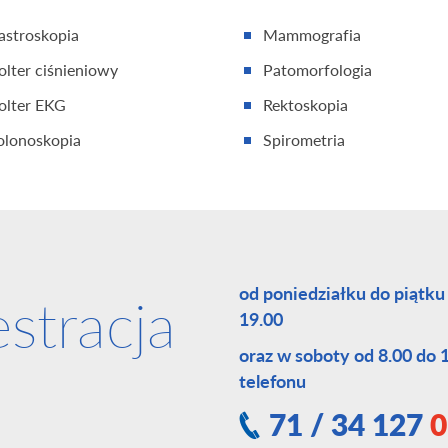
astroskopia
Mammografia
olter ciśnieniowy
Patomorfologia
olter EKG
Rektoskopia
olonoskopia
Spirometria
od poniedziałku do piątku
estracja
19.00
oraz w soboty od 8.00 do
telefonu
71 / 34 127
0