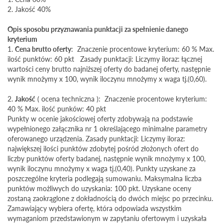
2. Jakość 40%
Opis sposobu przyznawania punktacji za spełnienie danego
kryterium
1.
Cena brutto oferty
: Znaczenie procentowe kryterium: 60 % Max.
ilość punktów: 60 pkt Zasady punktacji: Liczymy iloraz: łącznej
wartości ceny brutto najniższej oferty do badanej oferty, następnie
wynik mnożymy x 100, wynik iloczynu mnożymy x waga tj.(0,60).
2.
Jakość
( ocena techniczna ): Znaczenie procentowe kryterium:
40 % Max. ilość punków: 40 pkt
Punkty w ocenie jakościowej oferty zdobywają na podstawie
wypełnionego załącznika nr 1 określającego minimalne parametry
oferowanego urządzenia. Zasady punktacji: Liczymy iloraz:
największej ilości punktów zdobytej pośród złożonych ofert do
liczby punktów oferty badanej, następnie wynik mnożymy x 100,
wynik iloczynu mnożymy x waga tj.(0,40). Punkty uzyskane za
poszczególne kryteria podlegają sumowaniu. Maksymalna liczba
punktów możliwych do uzyskania: 100 pkt. Uzyskane oceny
zostaną zaokrąglone z dokładnością do dwóch miejsc po przecinku.
Zamawiający wybiera ofertę, która odpowiada wszystkim
wymaganiom przedstawionym w zapytaniu ofertowym i uzyskała