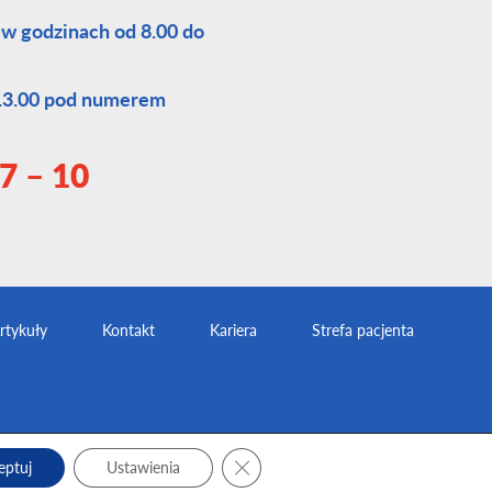
 w godzinach od 8.00 do
 13.00 pod numerem
7 – 10
rtykuły
Kontakt
Kariera
Strefa pacjenta
Zamknij panel powiadomień o ciast
eptuj
Ustawienia
Projekt i realizacja
CS Group Polska