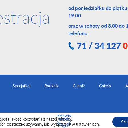
od poniedziałku do piątku
estracja
19.00
oraz w soboty od 8.00 do
telefonu
71 / 34 127
0
Specjaliści
Badania
Cennik
Galeria
A
pszą jakość korzystania z naszej witryny.
Akc
ka prywatności
kich ciasteczek używamy, lub wyłączyć je w
ustawieniach
.