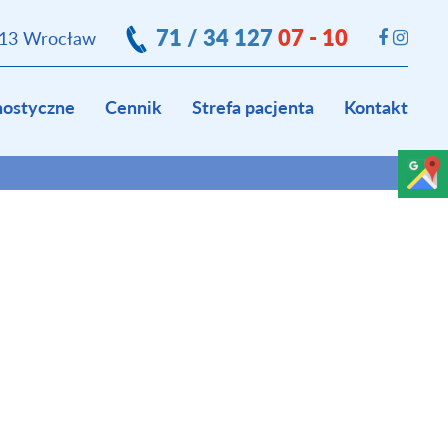
71 / 34 127
07 - 10
413 Wrocław
nostyczne
Cennik
Strefa pacjenta
Kontakt