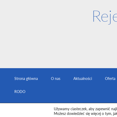
Rej
Strona główna
O nas
Aktualności
Oferta
RODO
Używamy ciasteczek, aby zapewnić najle
Wszelkie prawa zastrzeżone. Medix © 2026
Polity
Możesz dowiedzieć się więcej o tym, ja